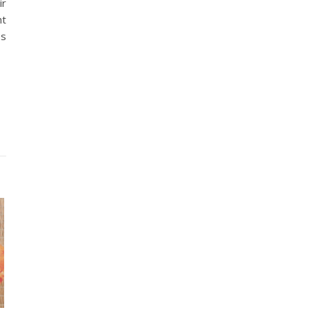
ir
nt
es