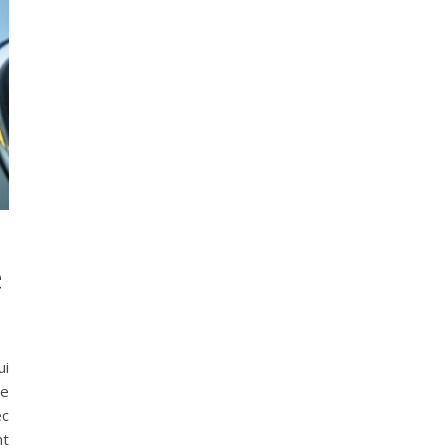
e
ui
le
ec
nt