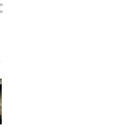
on
on